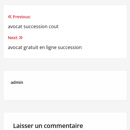
Previous:
Navigation
avocat succession cout
de
Next:
l’article
avocat gratuit en ligne succession
admin
Laisser un commentaire