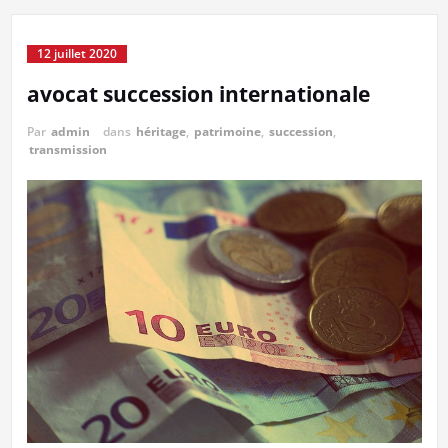
12 juillet 2020
avocat succession internationale
Par
admin
dans
héritage
,
patrimoine
,
succession
,
transmission