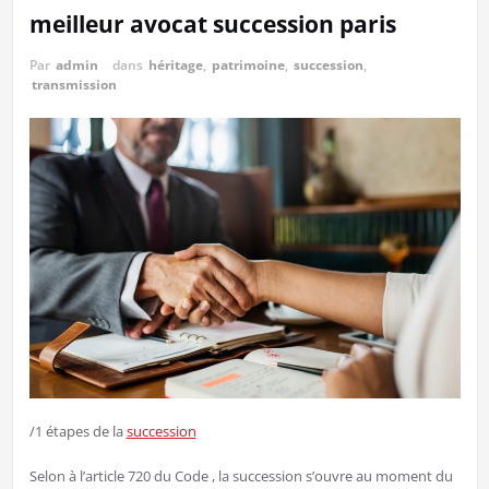
meilleur avocat succession paris
Par
admin
dans
héritage
,
patrimoine
,
succession
,
transmission
/1 étapes de la
succession
Selon à l’article 720 du Code , la succession s’ouvre au moment du