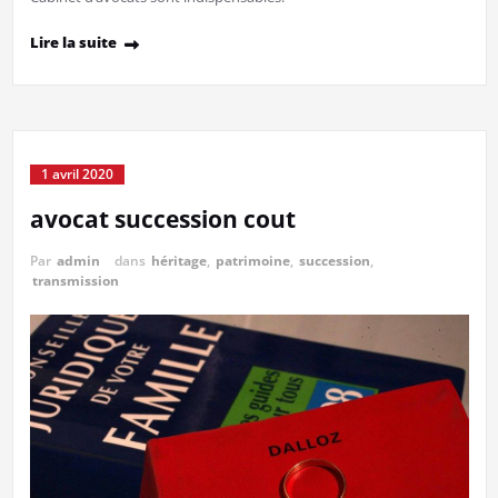
Lire la suite
1 avril 2020
avocat succession cout
Par
admin
dans
héritage
,
patrimoine
,
succession
,
transmission