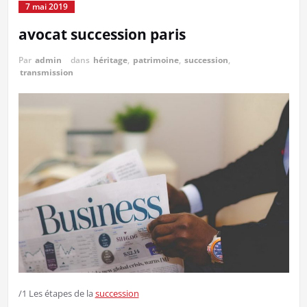
7 mai 2019
avocat succession paris
Par
admin
dans
héritage
,
patrimoine
,
succession
,
transmission
/1 Les étapes de la
succession