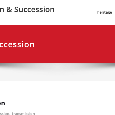
on & Succession
héritage
uccession
on
ssion
,
transmission