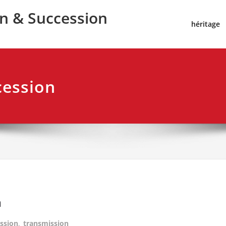
on & Succession
héritage
cession
n
ssion
,
transmission