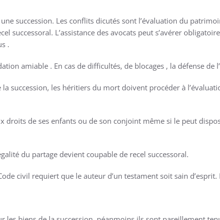
e succession. Les conflits dicutés sont l’évaluation du patrimoine
ecel successoral. L’assistance des avocats peut s’avérer obligatoir
s .
dation amiable . En cas de difficultés, de blocages , la défense de 
e la succession, les héritiers du mort doivent procéder à l’évalua
x droits de ses enfants ou de son conjoint même si le peut dispose
’égalité du partage devient coupable de recel successoral.
ode civil requiert que le auteur d’un testament soit sain d’esprit. 
sur les biens de la succession, néanmoins ils sont pareillement ten