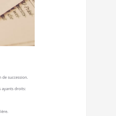
on de succession.
s ayants droits:
ière.