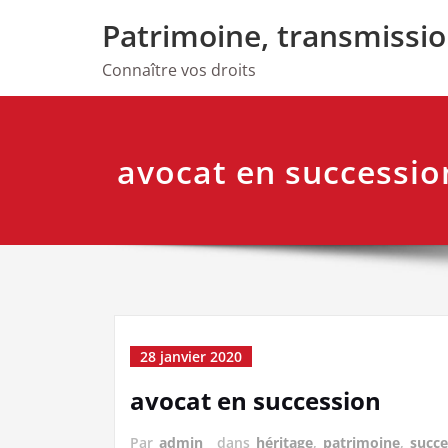
Skip
Patrimoine, transmissi
to
content
Connaître vos droits
avocat en successio
28 janvier 2020
avocat en succession
Par
admin
dans
héritage
,
patrimoine
,
succe