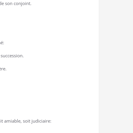
de son conjoint.
né:
e succession.
ère.
t amiable, soit judiciaire: