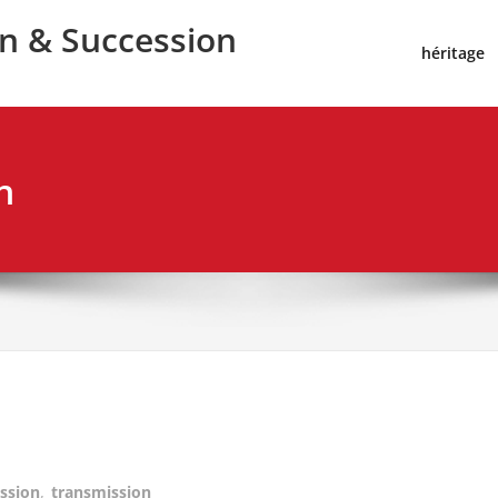
on & Succession
héritage
n
ssion
,
transmission