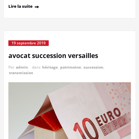
Lire la suite
19 septembre 2019
avocat succession versailles
Par
admin
dans
héritage
,
patrimoine
,
succession
,
transmission