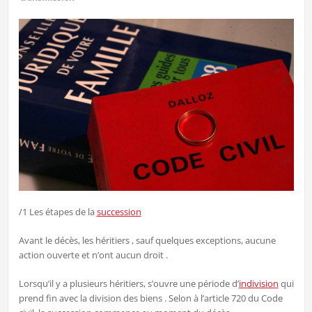
/1 Les étapes de la
succession
Avant le décès, les héritiers , sauf quelques exceptions, aucune
action ouverte et n’ont aucun droit .
Lorsqu’il y a plusieurs héritiers, s’ouvre une période d’
indivision
qui
prend fin avec la division des biens . Selon à l’article 720 du Code