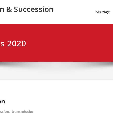
on & Succession
héritage
s 2020
on
ssion
,
transmission